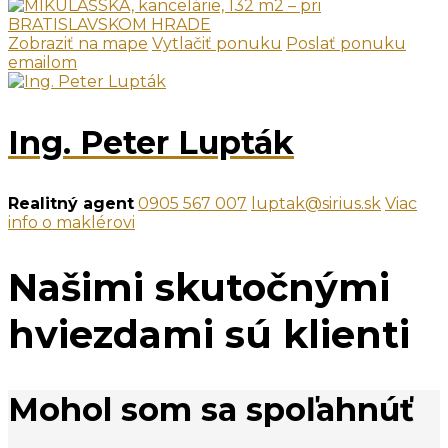
Zobraziť na mape
Vytlačiť ponuku
Poslať ponuku
emailom
Ing. Peter Lupták
Realitný agent
0905 567 007
luptak@sirius.sk
Viac
info o maklérovi
Našimi skutočnými
hviezdami sú klienti
Mohol som sa spoľahnúť