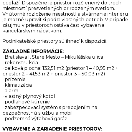
podlaží. Dispozične je priestor rozčlenený do troch
miestností presvetlených prirodzeným svetlom.
Vnútorné rozloženie miestností a stvárnenie interiéru
je možné upraviť si podľa vlastných potrieb. V prípade
záujmu v priestoroch ostáva časť vybavenia
kancelárskym nábytkom.
Podnikateľské priestory sú ihneď k dispozícii.
ZÁKLADNÉ INFORMÁCIE:
• Bratislava I, Staré Mesto – Mikulášska ulica
• rekonštrukcia
• celková plocha: 132,51 m2 (priestor 1 – 40,95 m2 +
priestor 2 – 41,53 m2 + priestor 3 – 50,03 m2)
• prízemie
• klimatizácia
• alarm
• vlastný plynový kotol
• podlahové kúrenie
• zabezpečovací systém s prepojením na
bezpečnostnú službu a mobil
• podzemná výťahová garáž
VYBAVENIE A ZARIADENIE PRIESTOROV: