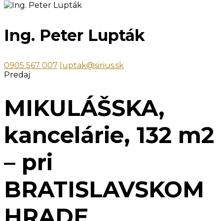
Ing. Peter Lupták
0905 567 007
luptak@sirius.sk
Predaj
MIKULÁŠSKA,
kancelárie, 132 m2
– pri
BRATISLAVSKOM
HRADE