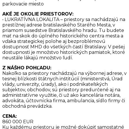
parkovacie miesto
AKÉ JE OKOLIE PRIESTOROV:
• LUKRATÍVNA LOKALITA – priestory sa nachádzajú na
prestížnej adrese bratislavského Starého Mesta, v
priamom susedstve Bratislavského hradu. Tu budete
mať na skok do úplného historického centra mesta a
vďaka strategickej polohe aj bezproblémovú
dostupnosť MHD do všetkých častí Bratislavy. V pešej
dostupnosti je množstvo historických pamiatok, ktoré
neustále lákajú množstvo ľudí.
Z NÁŠHO POHĽADU:
Nakoľko sa priestory nachádzajú na výbornej adrese, v
tesnej blízkosti štátnych inštitúcií (ministerstvá, Úrad
vlády, univerzity, úrady), ako i podnikateľských
subjektov, obchodov, sú priestory predurčené aj na
administratívne využitie, či už ako kancelária notára,
advokáta, účtovnícka firma, ambulancia, sídlo firmy či
obchodná prevádzka.
CENA:
860 000 EUR
Ku každému priestoru je možné dokúpiť samostatné