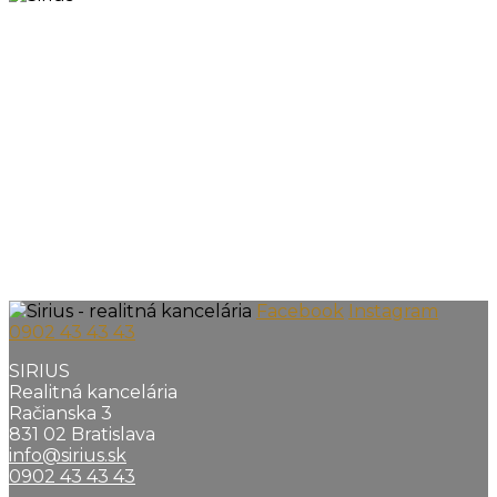
Facebook
Instagram
0902 43 43 43
SIRIUS
Realitná kancelária
Račianska 3
831 02 Bratislava
info@sirius.sk
0902 43 43 43