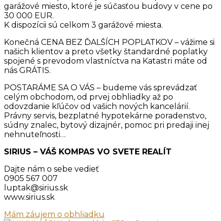
garážové miesto, ktoré je súčasťou budovy v cene po
30 000 EUR.
K dispozícii sú celkom 3 garážové miesta.
Konečná CENA BEZ ĎALŠÍCH POPLATKOV – vážime si
našich klientov a preto všetky štandardné poplatky
spojené s prevodom vlastníctva na Katastri máte od
nás GRÁTIS.
POSTARÁME SA O VÁS – budeme vás sprevádzať
celým obchodom, od prvej obhliadky až po
odovzdanie kľúčov od vašich nových kancelárií.
Právny servis, bezplatné hypotekárne poradenstvo,
súdny znalec, bytový dizajnér, pomoc pri predaji inej
nehnuteľnosti…
SIRIUS – VÁŠ KOMPAS VO SVETE REALÍT
Dajte nám o sebe vedieť
0905 567 007
luptak@sirius.sk
www.sirius.sk
Mám záujem o obhliadku