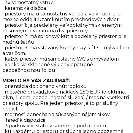
• 3x samostatný vstup
• keramická dlažba
• priestory majú samostatný vchod a vo vnútri je ich
možno oddeliť uzamknutím prechodových dvier.
• priestor 1: je predelený veľkoplošnými sklenenými
posuvnými dverami na dva priestory
• priestor 2: má sprchový kút a oddelený priestor pre
možnú šatňu
• priestor 3: má vstavaný kuchynský kút s umývadlom
a varičom.
• každý priestor má samostatné WC s umývadlom.
• vonkajšie sklenené výklady opatrené
bezpečnostnou fóliou
MOHLO BY VÁS ZAUJÍMAŤ:
• orientácia do tichého vnútrobloku
• mesačné prevádzkové náklady 250 EUR (elektrina,
plyn, T-com, bezpečnostná služba) / mes na všetky tri
priestory spolu. Pre jeden priestor je to príslušný
podiel.
• možnosť ponechania súčasných nájomníkov
• ihneď k dispozícii
• 3 parkovacie státia v suteréne pod domom
• ku každému priestoru prislúcha jedno podzemné