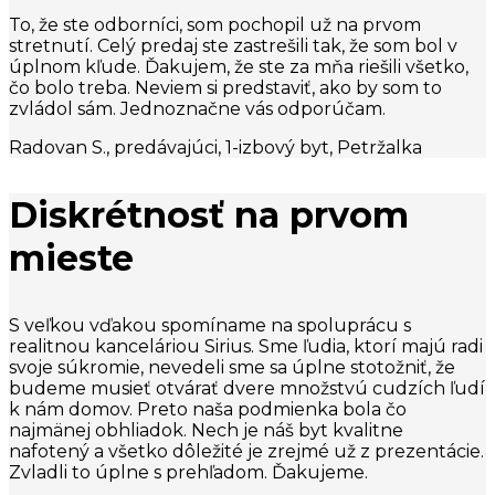
To, že ste odborníci, som pochopil už na prvom
stretnutí. Celý predaj ste zastrešili tak, že som bol v
úplnom kľude. Ďakujem, že ste za mňa riešili všetko,
čo bolo treba. Neviem si predstaviť, ako by som to
zvládol sám. Jednoznačne vás odporúčam.
Radovan S., predávajúci, 1-izbový byt, Petržalka
Diskrétnosť na prvom
mieste
S veľkou vďakou spomíname na spoluprácu s
realitnou kanceláriou Sirius. Sme ľudia, ktorí majú radi
svoje súkromie, nevedeli sme sa úplne stotožniť, že
budeme musieť otvárať dvere množstvú cudzích ľudí
k nám domov. Preto naša podmienka bola čo
najmänej obhliadok. Nech je náš byt kvalitne
nafotený a všetko dôležité je zrejmé už z prezentácie.
Zvladli to úplne s prehľadom. Ďakujeme.