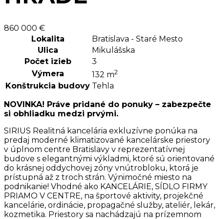
860 000 €
Lokalita
Bratislava - Staré Mesto
Ulica
Mikulášska
Počet izieb
3
2
Výmera
132 m
Konštrukcia budovy
Tehla
NOVINKA! Práve pridané do ponuky – zabezpečte
si obhliadku medzi prvými.
SIRIUS Realitná kancelária exkluzívne ponúka na
predaj moderné klimatizované kancelárske priestory
v úplnom centre Bratislavy v reprezentatívnej
budove s elegantnými výkladmi, ktoré sú orientované
do krásnej oddychovej zóny vnútrobloku, ktorá je
prístupná až z troch strán. Výnimočné miesto na
podnikanie! Vhodné ako KANCELÁRIE, SÍDLO FIRMY
PRIAMO V CENTRE, na športové aktivity, projekčné
kancelárie, ordinácie, propagačné služby, ateliér, lekár,
kozmetika. Priestory sa nachádzajú na prízemnom